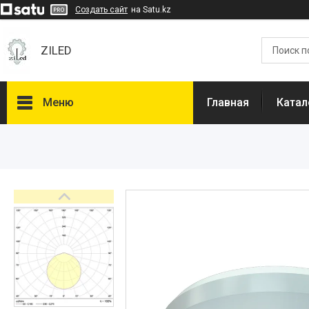
Создать сайт
на Satu.kz
ZILED
Меню
Главная
Катал
Каталог
GALAD
Световые Технологии
ФАРЛАЙТ
АСТЗ
NLCO
INNOLUX
О нас
Отзывы