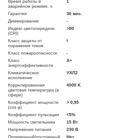
Время работы в
1
аварийном режиме, ч.
Гарантия
36 мес.
Диммирование
-
Индекс цветопередачи
>80
(CRI)
Класс защиты от
I
поражения током
Класс пожароопасности
-
Класс
A+
энергоэффективности
Климатическое
УХЛ2
исполнение
Коррелированная
4000 K
цветовая температура (в
сфере)
Коэффициент мощности
> 0,95
(cos φ)
Коэффициент пульсации
<5%
Мощность светильника
15 Вт
Напряжение питания
230 В
Переменный/постоянный
Нет