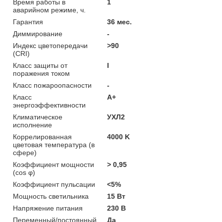
Время работы в
1
аварийном режиме, ч.
Гарантия
36 мес.
Диммирование
-
Индекс цветопередачи
>90
(CRI)
Класс защиты от
I
поражения током
Класс пожароопасности
-
Класс
A+
энергоэффективности
Климатическое
УХЛ2
исполнение
Коррелированная
4000 K
цветовая температура (в
сфере)
Коэффициент мощности
> 0,95
(cos φ)
Коэффициент пульсации
<5%
Мощность светильника
15 Вт
Напряжение питания
230 В
Переменный/постоянный
Да