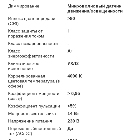
Диммирование
Микроволновый датчик
движения/освещенности
Индекс цветопередачи
>80
(CRI)
Класс защиты от
I
поражения током
Класс пожароопасности
-
Класс
A+
энергоэффективности
Климатическое
УХЛ2
исполнение
Коррелированная
4000 K
цветовая температура (в
сфере)
Коэффициент мощности
> 0,95
(cos φ)
Коэффициент пульсации
<5%
Мощность светильника
14 Вт
Напряжение питания
230 В
Переменный/постоянный
Да
ток (AC/DC)