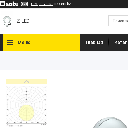
Создать сайт
на Satu.kz
ZILED
Меню
Главная
Катал
Каталог
GALAD
Световые Технологии
ФАРЛАЙТ
АСТЗ
NLCO
INNOLUX
О нас
Отзывы