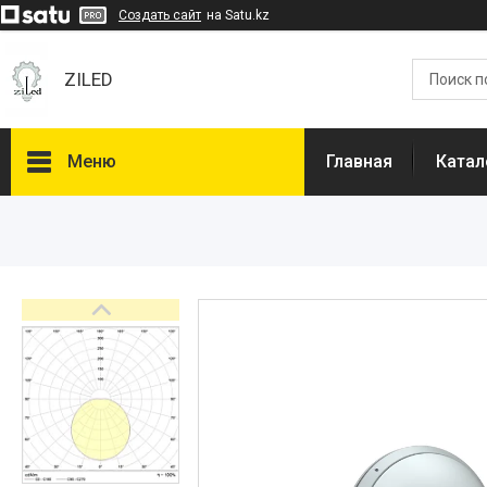
Создать сайт
на Satu.kz
ZILED
Меню
Главная
Катал
Каталог
GALAD
Световые Технологии
ФАРЛАЙТ
АСТЗ
NLCO
INNOLUX
О нас
Отзывы