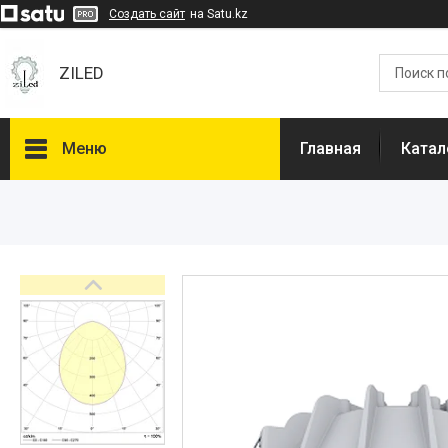
Создать сайт
на Satu.kz
ZILED
Меню
Главная
Катал
Каталог
GALAD
Световые Технологии
ФАРЛАЙТ
АСТЗ
NLCO
INNOLUX
О нас
Отзывы