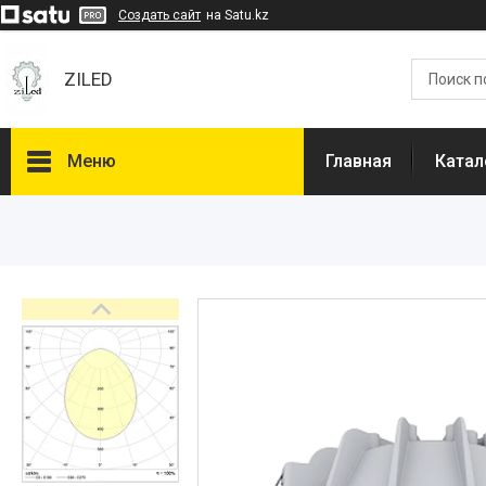
Создать сайт
на Satu.kz
ZILED
Меню
Главная
Катал
Каталог
GALAD
Световые Технологии
ФАРЛАЙТ
АСТЗ
NLCO
INNOLUX
О нас
Отзывы