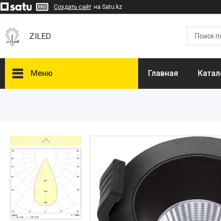
Создать сайт
на Satu.kz
ZILED
Меню
Главная
Катал
Каталог
GALAD
Световые Технологии
ФАРЛАЙТ
АСТЗ
NLCO
INNOLUX
О нас
Отзывы