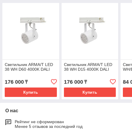
Светильник ARMA/T LED
Светильник ARMA/T LED
Све
38 WH D60 4000K DALI
38 WH D15 4000K DALI
WH/B
176 000
176 000
84 
₸
₸
Купить
Купить
О нас
Рейтинг не сформирован
Менее 5 отзывов за последний год