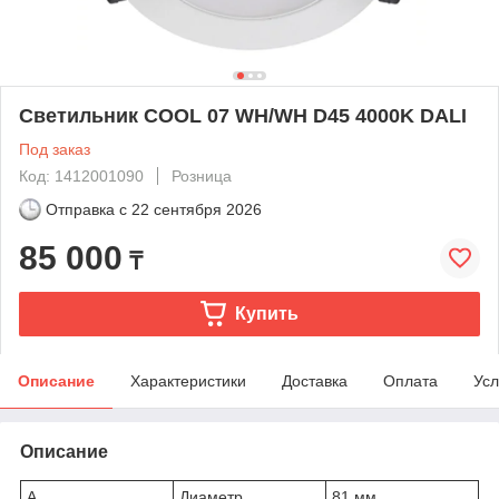
Светильник COOL 07 WH/WH D45 4000K DALI
Под заказ
Код: 1412001090
Розница
Отправка с
22 сентября 2026
85 000
₸
Купить
Описание
Характеристики
Доставка
Оплата
Усл
Описание
A
Диаметр
81 мм