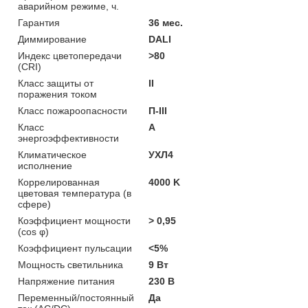
аварийном режиме, ч.
Гарантия
36 мес.
Диммирование
DALI
Индекс цветопередачи
>80
(CRI)
Класс защиты от
II
поражения током
Класс пожароопасности
П-ІІІ
Класс
A
энергоэффективности
Климатическое
УХЛ4
исполнение
Коррелированная
4000 K
цветовая температура (в
сфере)
Коэффициент мощности
> 0,95
(cos φ)
Коэффициент пульсации
<5%
Мощность светильника
9 Вт
Напряжение питания
230 В
Переменный/постоянный
Да