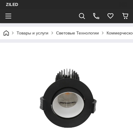
ZILED
Товары и услуги
Световые Технологии
Коммерческо