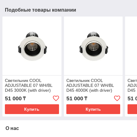
Подобные товары компании
Светильник COOL
Светильник COOL
Све
ADJUSTABLE 07 WH/BL
ADJUSTABLE 07 WH/BL
ADJ
D45 3000K (with driver)
D45 4000K (with driver)
D45 
51 000
51 000
51 
₸
₸
Купить
Купить
О нас