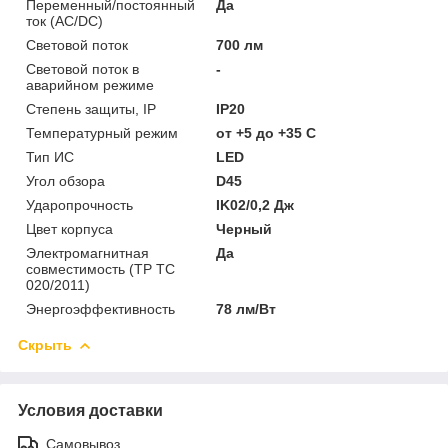
Переменный/постоянный
Да
ток (AC/DC)
Световой поток
700 лм
Световой поток в
-
аварийном режиме
Степень защиты, IP
IP20
Температурный режим
от +5 до +35 C
Тип ИС
LED
Угол обзора
D45
Ударопрочность
IK02/0,2 Дж
Цвет корпуса
Черный
Электромагнитная
Да
совместимость (ТР ТС
020/2011)
Энергоэффективность
78 лм/Вт
Скрыть
Условия доставки
Самовывоз