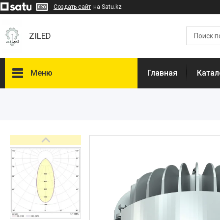
Создать сайт
на Satu.kz
ZILED
Меню
Главная
Катал
Каталог
GALAD
Световые Технологии
ФАРЛАЙТ
АСТЗ
NLCO
INNOLUX
О нас
Отзывы