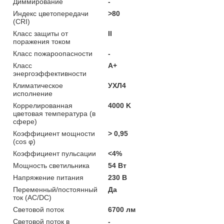
Диммирование
-
Индекс цветопередачи
>80
(CRI)
Класс защиты от
II
поражения током
Класс пожароопасности
-
Класс
A+
энергоэффективности
Климатическое
УХЛ4
исполнение
Коррелированная
4000 K
цветовая температура (в
сфере)
Коэффициент мощности
> 0,95
(cos φ)
Коэффициент пульсации
<4%
Мощность светильника
54 Вт
Напряжение питания
230 В
Переменный/постоянный
Да
ток (AC/DC)
Световой поток
6700 лм
Световой поток в
-