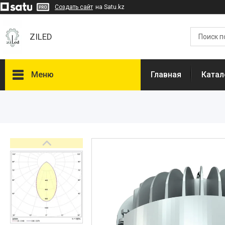
Создать сайт
на Satu.kz
ZILED
Меню
Главная
Катал
Каталог
GALAD
Световые Технологии
ФАРЛАЙТ
АСТЗ
NLCO
INNOLUX
О нас
Отзывы