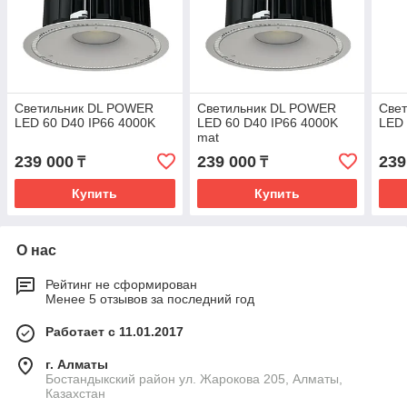
Светильник DL POWER
Светильник DL POWER
Све
LED 60 D40 IP66 4000K
LED 60 D40 IP66 4000K
LED 
mat
239 000
239 000
239
₸
₸
Купить
Купить
О нас
Рейтинг не сформирован
Менее 5 отзывов за последний год
Работает с 11.01.2017
г. Алматы
Бостандыкский район ул. Жарокова 205, Алматы,
Казахстан