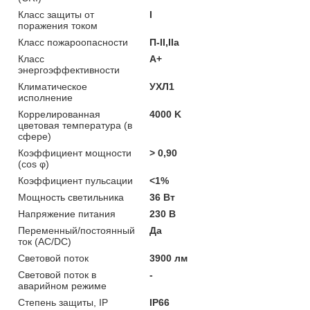
Класс защиты от
I
поражения током
Класс пожароопасности
П-II,IIа
Класс
A+
энергоэффективности
Климатическое
УХЛ1
исполнение
Коррелированная
4000 K
цветовая температура (в
сфере)
Коэффициент мощности
> 0,90
(cos φ)
Коэффициент пульсации
<1%
Мощность светильника
36 Вт
Напряжение питания
230 В
Переменный/постоянный
Да
ток (AC/DC)
Световой поток
3900 лм
Световой поток в
-
аварийном режиме
Степень защиты, IP
IP66