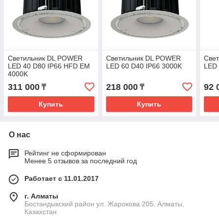
Светильник DL POWER
Светильник DL POWER
Све
LED 40 D80 IP66 HFD EM
LED 60 D40 IP66 3000K
LED 
4000K
311 000
218 000
92 
₸
₸
Купить
Купить
О нас
Рейтинг не сформирован
Менее 5 отзывов за последний год
Работает с 11.01.2017
г. Алматы
Бостандыкский район ул. Жарокова 205, Алматы,
Казахстан