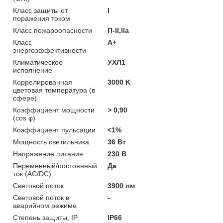
Класс защиты от
I
поражения током
Класс пожароопасности
П-II,IIа
Класс
A+
энергоэффективности
Климатическое
УХЛ1
исполнение
Коррелированная
3000 K
цветовая температура (в
сфере)
Коэффициент мощности
> 0,90
(cos φ)
Коэффициент пульсации
<1%
Мощность светильника
36 Вт
Напряжение питания
230 В
Переменный/постоянный
Да
ток (AC/DC)
Световой поток
3900 лм
Световой поток в
-
аварийном режиме
Степень защиты, IP
IP66