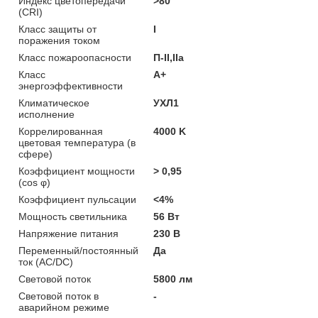
Индекс цветопередачи
>80
(CRI)
Класс защиты от
I
поражения током
Класс пожароопасности
П-II,IIа
Класс
A+
энергоэффективности
Климатическое
УХЛ1
исполнение
Коррелированная
4000 K
цветовая температура (в
сфере)
Коэффициент мощности
> 0,95
(cos φ)
Коэффициент пульсации
<4%
Мощность светильника
56 Вт
Напряжение питания
230 В
Переменный/постоянный
Да
ток (AC/DC)
Световой поток
5800 лм
Световой поток в
-
аварийном режиме