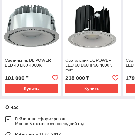
Светильник DL POWER
Светильник DL POWER
Све
LED 40 D60 4000K
LED 60 D60 IP66 4000K
LED
mat
101 000
218 000
179
₸
₸
Купить
Купить
О нас
Рейтинг не сформирован
Менее 5 отзывов за последний год
Работает с 11.01.2017