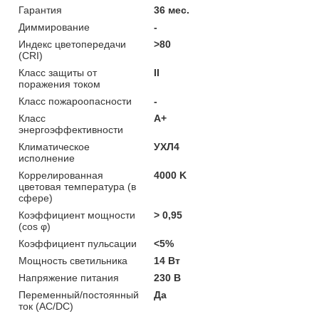
Гарантия
36 мес.
Диммирование
-
Индекс цветопередачи
>80
(CRI)
Класс защиты от
II
поражения током
Класс пожароопасности
-
Класс
A+
энергоэффективности
Климатическое
УХЛ4
исполнение
Коррелированная
4000 K
цветовая температура (в
сфере)
Коэффициент мощности
> 0,95
(cos φ)
Коэффициент пульсации
<5%
Мощность светильника
14 Вт
Напряжение питания
230 В
Переменный/постоянный
Да
ток (AC/DC)