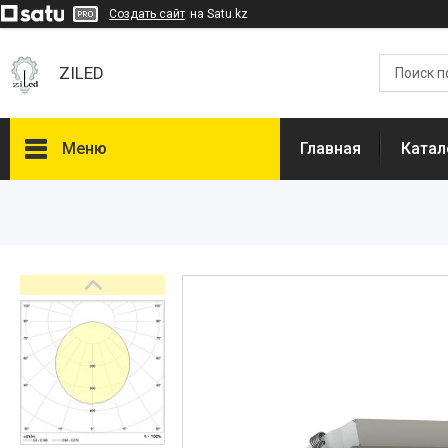
Создать сайт
на Satu.kz
ZILED
Меню
Главная
Катал
Каталог
GALAD
Световые Технологии
ФАРЛАЙТ
АСТЗ
NLCO
INNOLUX
О нас
Отзывы