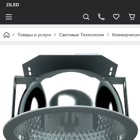
ZILED
Товары и услуги
Световые Технологии
Коммерческо