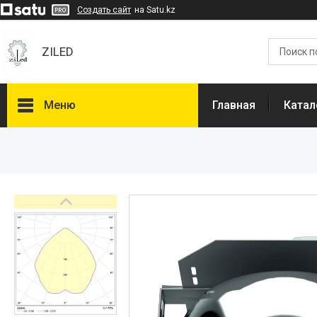
Создать сайт
на Satu.kz
ZILED
Меню
Главная
Катал
Каталог
GALAD
Световые Технологии
ФАРЛАЙТ
АСТЗ
NLCO
INNOLUX
О нас
Отзывы