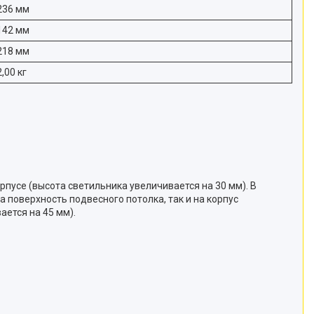
236 мм
142 мм
218 мм
2,00 кг
усе (высота светильника увеличивается на 30 мм). В
поверхность подвесного потолка, так и на корпус
ется на 45 мм).