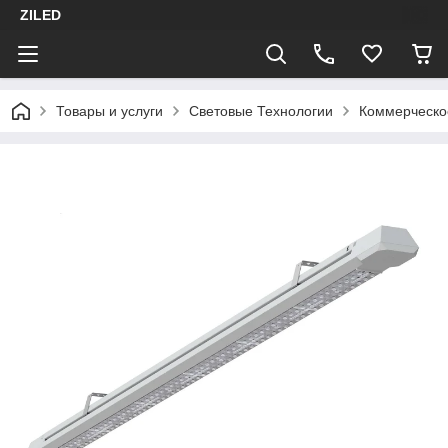
ZILED
Товары и услуги
Световые Технологии
Коммерческо