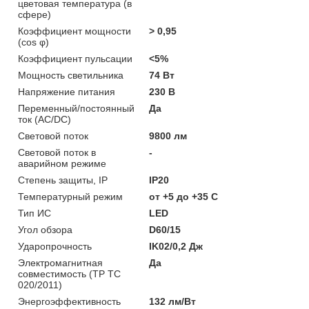
цветовая температура (в
сфере)
Коэффициент мощности
> 0,95
(cos φ)
Коэффициент пульсации
<5%
Мощность светильника
74 Вт
Напряжение питания
230 В
Переменный/постоянный
Да
ток (AC/DC)
Световой поток
9800 лм
Световой поток в
-
аварийном режиме
Степень защиты, IP
IP20
Температурный режим
от +5 до +35 C
Тип ИС
LED
Угол обзора
D60/15
Ударопрочность
IK02/0,2 Дж
Электромагнитная
Да
совместимость (ТР ТС
020/2011)
Энергоэффективность
132 лм/Вт