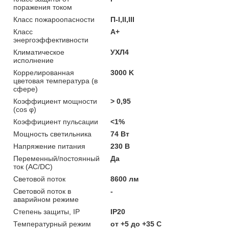
поражения током
Класс пожароопасности
П-I,II,ІІІ
Класс
A+
энергоэффективности
Климатическое
УХЛ4
исполнение
Коррелированная
3000 K
цветовая температура (в
сфере)
Коэффициент мощности
> 0,95
(cos φ)
Коэффициент пульсации
<1%
Мощность светильника
74 Вт
Напряжение питания
230 В
Переменный/постоянный
Да
ток (AC/DC)
Световой поток
8600 лм
Световой поток в
-
аварийном режиме
Степень защиты, IP
IP20
Температурный режим
от +5 до +35 C