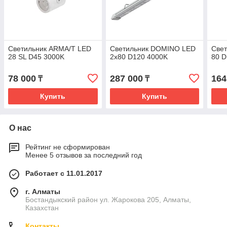
Светильник ARMA/T LED
Светильник DOMINO LED
Све
28 SL D45 3000K
2x80 D120 4000K
80 D
78 000
287 000
164
₸
₸
Купить
Купить
О нас
Рейтинг не сформирован
Менее 5 отзывов за последний год
Работает с 11.01.2017
г. Алматы
Бостандыкский район ул. Жарокова 205, Алматы,
Казахстан
Контакты