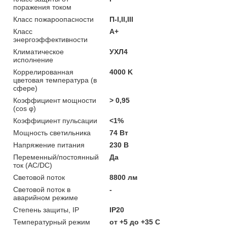
поражения током
Класс пожароопасности
П-I,II,ІІІ
Класс
A+
энергоэффективности
Климатическое
УХЛ4
исполнение
Коррелированная
4000 K
цветовая температура (в
сфере)
Коэффициент мощности
> 0,95
(cos φ)
Коэффициент пульсации
<1%
Мощность светильника
74 Вт
Напряжение питания
230 В
Переменный/постоянный
Да
ток (AC/DC)
Световой поток
8800 лм
Световой поток в
-
аварийном режиме
Степень защиты, IP
IP20
Температурный режим
от +5 до +35 C