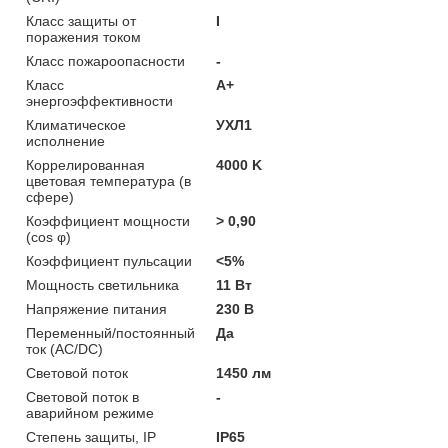
Класс защиты от
I
поражения током
Класс пожароопасности
-
Класс
A+
энергоэффективности
Климатическое
УХЛ1
исполнение
Коррелированная
4000 K
цветовая температура (в
сфере)
Коэффициент мощности
> 0,90
(cos φ)
Коэффициент пульсации
<5%
Мощность светильника
11 Вт
Напряжение питания
230 В
Переменный/постоянный
Да
ток (AC/DC)
Световой поток
1450 лм
Световой поток в
-
аварийном режиме
Степень защиты, IP
IP65