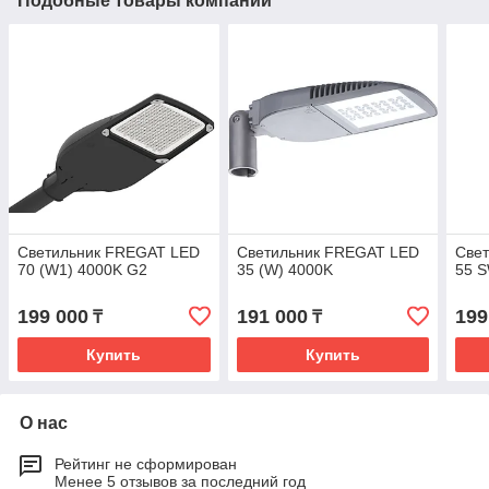
Подобные товары компании
Светильник FREGAT LED
Светильник FREGAT LED
Све
70 (W1) 4000K G2
35 (W) 4000K
55 
199 000
191 000
199
₸
₸
Купить
Купить
О нас
Рейтинг не сформирован
Менее 5 отзывов за последний год