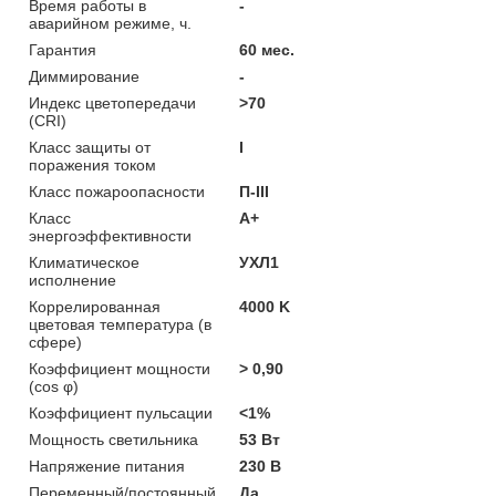
Время работы в
-
аварийном режиме, ч.
Гарантия
60 мес.
Диммирование
-
Индекс цветопередачи
>70
(CRI)
Класс защиты от
I
поражения током
Класс пожароопасности
П-ІІІ
Класс
A+
энергоэффективности
Климатическое
УХЛ1
исполнение
Коррелированная
4000 K
цветовая температура (в
сфере)
Коэффициент мощности
> 0,90
(cos φ)
Коэффициент пульсации
<1%
Мощность светильника
53 Вт
Напряжение питания
230 В
Переменный/постоянный
Да