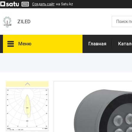
Создать сайт
на Satu.kz
ZILED
Меню
Главная
Катал
Каталог
GALAD
Световые Технологии
ФАРЛАЙТ
АСТЗ
NLCO
INNOLUX
О нас
Отзывы