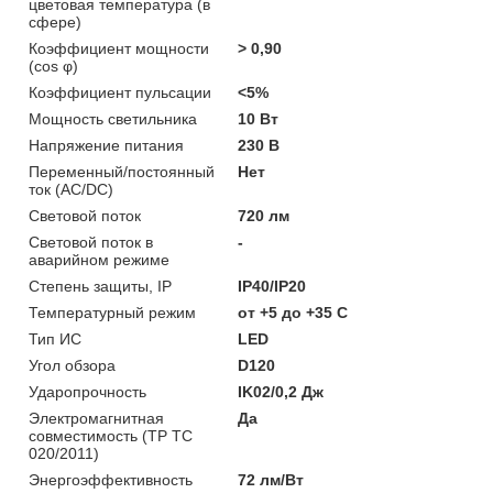
цветовая температура (в
сфере)
Коэффициент мощности
> 0,90
(cos φ)
Коэффициент пульсации
<5%
Мощность светильника
10 Вт
Напряжение питания
230 В
Переменный/постоянный
Нет
ток (AC/DC)
Световой поток
720 лм
Световой поток в
-
аварийном режиме
Степень защиты, IP
IP40/IP20
Температурный режим
от +5 до +35 C
Тип ИС
LED
Угол обзора
D120
Ударопрочность
IK02/0,2 Дж
Электромагнитная
Да
совместимость (ТР ТС
020/2011)
Энергоэффективность
72 лм/Вт