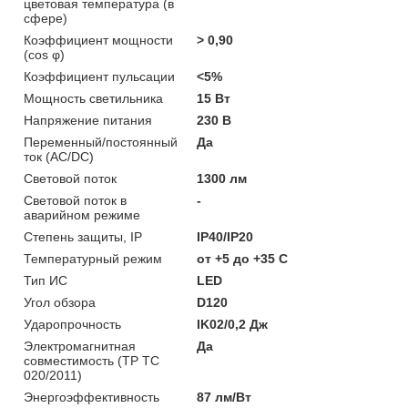
цветовая температура (в
сфере)
Коэффициент мощности
> 0,90
(cos φ)
Коэффициент пульсации
<5%
Мощность светильника
15 Вт
Напряжение питания
230 В
Переменный/постоянный
Да
ток (AC/DC)
Световой поток
1300 лм
Световой поток в
-
аварийном режиме
Степень защиты, IP
IP40/IP20
Температурный режим
от +5 до +35 C
Тип ИС
LED
Угол обзора
D120
Ударопрочность
IK02/0,2 Дж
Электромагнитная
Да
совместимость (ТР ТС
020/2011)
Энергоэффективность
87 лм/Вт