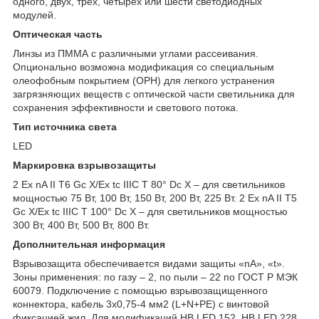
одного, двух, трех, четырех или шести светодиодных
модулей.
Оптическая часть
Линзы из ПММА с различными углами рассеивания.
Опционально возможна модификация со специальным
олеофобным покрытием (OPH) для легкого устранения
загрязняющих веществ с оптической части светильника для
сохранения эффективности и светового потока.
Тип источника света
LED
Маркировка взрывозащиты
2 Ex nA II T6 Gc X/Ex tc IIIC T 80° Dc X – для светильников
мощностью 75 Вт, 100 Вт, 150 Вт, 200 Вт, 225 Вт. 2 Ex nA II T5
Gc X/Ex tc IIIC T 100° Dc X – для светильников мощностью
300 Вт, 400 Вт, 500 Вт, 800 Вт.
Дополнительная информация
Взрывозащита обеспечивается видами защиты «nA», «t».
Зоны применения: по газу – 2, по пыли – 22 по ГОСТ Р МЭК
60079. Подключение с помощью взрывозащищенного
коннектора, кабель 3х0,75-4 мм2 (L+N+PE) c винтовой
фиксацией жил. Для модификаций HB LED 152, HB LED 228