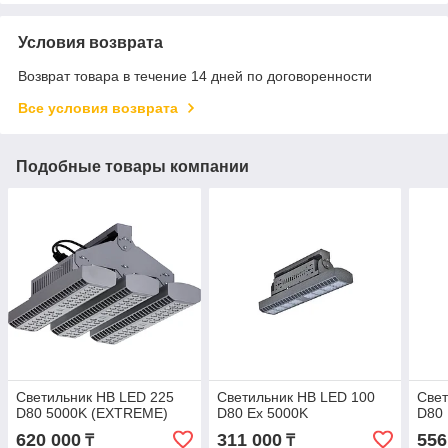
Условия возврата
Возврат товара в течение 14 дней по договоренности
Все условия возврата
Подобные товары компании
Светильник HB LED 225
Светильник HB LED 100
Свет
D80 5000K (EXTREME)
D80 Ex 5000K
D80 
620 000
311 000
556
₸
₸