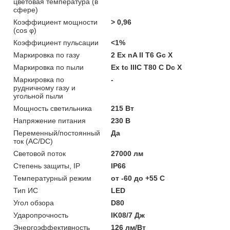
цветовая температура (в
сфере)
Коэффициент мощности
> 0,96
(cos φ)
Коэффициент пульсации
<1%
Маркировка по газу
2 Ex nA II T6 Gc X
Маркировка по пыли
Ex tc IIIC T80 C Dc X
Маркировка по
-
рудничному газу и
угольной пыли
Мощность светильника
215 Вт
Напряжение питания
230 В
Переменный/постоянный
Да
ток (AC/DC)
Световой поток
27000 лм
Степень защиты, IP
IP66
Температурный режим
от -60 до +55 C
Тип ИС
LED
Угол обзора
D80
Ударопрочность
IK08/7 Дж
Энергоэффективность
126 лм/Вт