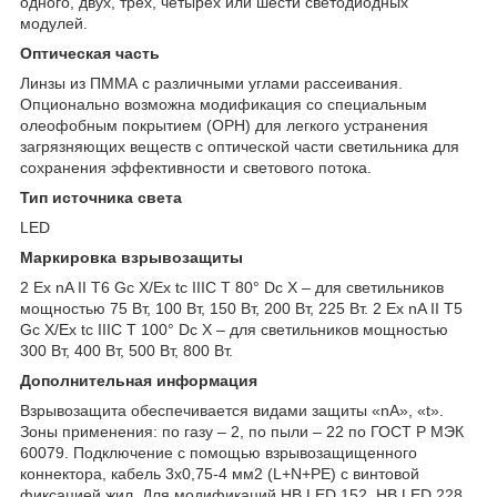
одного, двух, трех, четырех или шести светодиодных
модулей.
Оптическая часть
Линзы из ПММА с различными углами рассеивания.
Опционально возможна модификация со специальным
олеофобным покрытием (OPH) для легкого устранения
загрязняющих веществ с оптической части светильника для
сохранения эффективности и светового потока.
Тип источника света
LED
Маркировка взрывозащиты
2 Ex nA II T6 Gc X/Ex tc IIIC T 80° Dc X – для светильников
мощностью 75 Вт, 100 Вт, 150 Вт, 200 Вт, 225 Вт. 2 Ex nA II T5
Gc X/Ex tc IIIC T 100° Dc X – для светильников мощностью
300 Вт, 400 Вт, 500 Вт, 800 Вт.
Дополнительная информация
Взрывозащита обеспечивается видами защиты «nA», «t».
Зоны применения: по газу – 2, по пыли – 22 по ГОСТ Р МЭК
60079. Подключение с помощью взрывозащищенного
коннектора, кабель 3х0,75-4 мм2 (L+N+PE) c винтовой
фиксацией жил. Для модификаций HB LED 152, HB LED 228