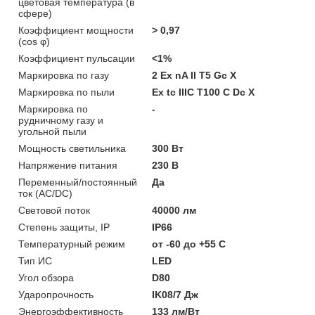
цветовая температура (в
сфере)
Коэффициент мощности
> 0,97
(cos φ)
Коэффициент пульсации
<1%
Маркировка по газу
2 Ex nA II T5 Gc X
Маркировка по пыли
Ex tc IIIC T100 C Dc X
Маркировка по
-
рудничному газу и
угольной пыли
Мощность светильника
300 Вт
Напряжение питания
230 В
Переменный/постоянный
Да
ток (AC/DC)
Световой поток
40000 лм
Степень защиты, IP
IP66
Температурный режим
от -60 до +55 C
Тип ИС
LED
Угол обзора
D80
Ударопрочность
IK08/7 Дж
Энергоэффективность
133 лм/Вт