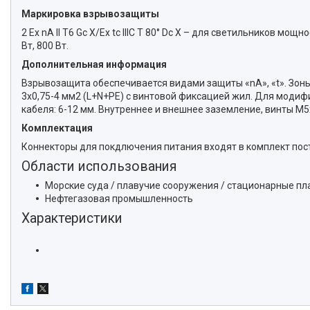
Маркировка взрывозащиты
2 Ex nA II T6 Gc X/Ex tc IIIC T 80° Dc X – для светильников мощно
Вт, 800 Вт.
Дополнительная информация
Взрывозащита обеспечивается видами защиты «nA», «t». Зоны
3х0,75-4 мм2 (L+N+PE) c винтовой фиксацией жил. Для модиф
кабеля: 6-12 мм. Внутреннее и внешнее заземление, винты М5х
Комплектация
Коннекторы для покдлючения питания входят в комплект пос
Области использования
Морские суда / плавучие сооружения / стационарные п
Нефтегазовая промышленность
Характеристики