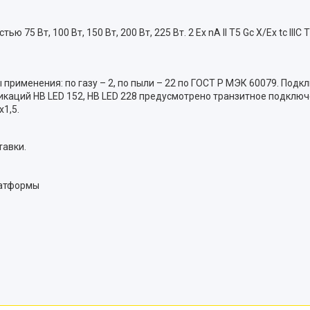
стью 75 Вт, 100 Вт, 150 Вт, 200 Вт, 225 Вт. 2 Ex nA II T5 Gc X/Ex tc I
 применения: по газу – 2, по пыли – 22 по ГОСТ Р МЭК 60079. По
икаций HB LED 152, HB LED 228 предусмотрено транзитное подклю
1,5.
тавки.
латформы