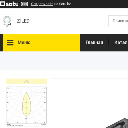
Создать сайт
на Satu.kz
ZILED
Меню
Главная
Катал
Каталог
GALAD
Световые Технологии
ФАРЛАЙТ
АСТЗ
NLCO
INNOLUX
О нас
Отзывы