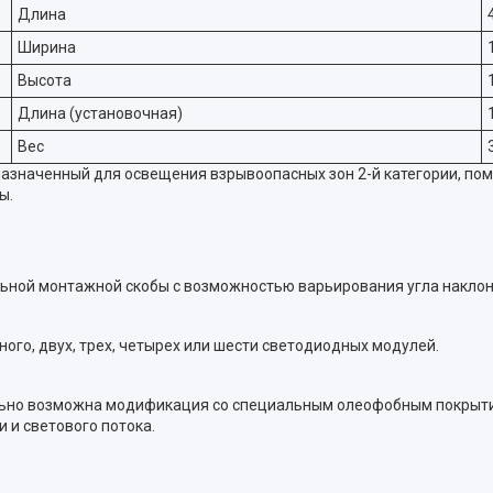
Длина
Ширина
Высота
Длина (установочная)
Вес
азначенный для освещения взрывоопасных зон 2-й категории, по
ы.
ьной монтажной скобы с возможностью варьирования угла наклона с
ого, двух, трех, четырех или шести светодиодных модулей.
ьно возможна модификация со специальным олеофобным покрытие
 и светового потока.