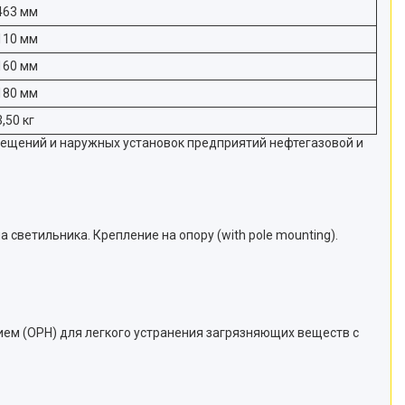
463 мм
110 мм
160 мм
180 мм
3,50 кг
мещений и наружных установок предприятий нефтегазовой и
ветильника. Крепление на опору (with pole mounting).
м (OPH) для легкого устранения загрязняющих веществ с