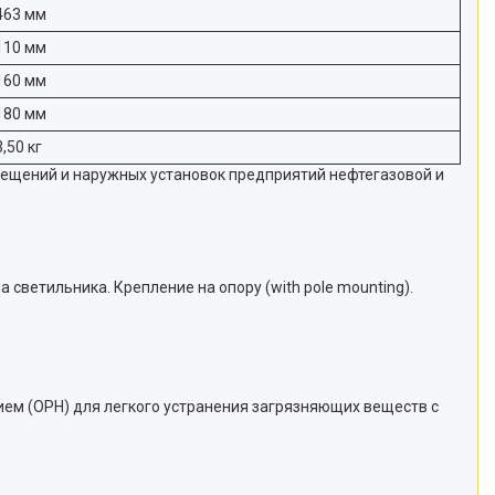
463 мм
110 мм
160 мм
180 мм
3,50 кг
мещений и наружных установок предприятий нефтегазовой и
ветильника. Крепление на опору (with pole mounting).
м (OPH) для легкого устранения загрязняющих веществ с