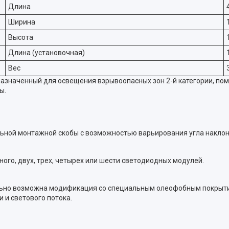
Длина
Ширина
Высота
Длина (установочная)
Вес
азначенный для освещения взрывоопасных зон 2-й категории, по
ы.
ьной монтажной скобы с возможностью варьирования угла наклона с
ого, двух, трех, четырех или шести светодиодных модулей.
ьно возможна модификация со специальным олеофобным покрытие
 и светового потока.