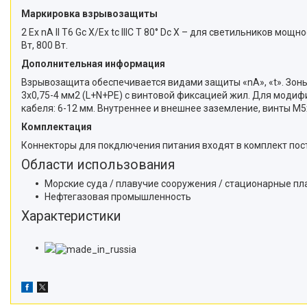
Маркировка взрывозащиты
2 Ex nA II T6 Gc X/Ex tc IIIC T 80° Dc X – для светильников мощно
Вт, 800 Вт.
Дополнительная информация
Взрывозащита обеспечивается видами защиты «nA», «t». Зоны
3х0,75-4 мм2 (L+N+PE) c винтовой фиксацией жил. Для модиф
кабеля: 6-12 мм. Внутреннее и внешнее заземление, винты М5х
Комплектация
Коннекторы для покдлючения питания входят в комплект пос
Области использования
Морские суда / плавучие сооружения / стационарные п
Нефтегазовая промышленность
Характеристики