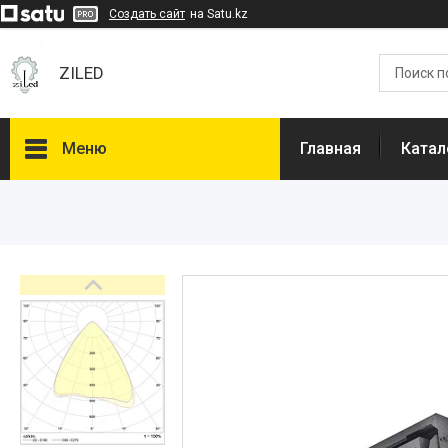
Создать сайт
на Satu.kz
ZILED
Меню
Главная
Катал
Каталог
GALAD
Световые Технологии
ФАРЛАЙТ
АСТЗ
NLCO
INNOLUX
О нас
Отзывы