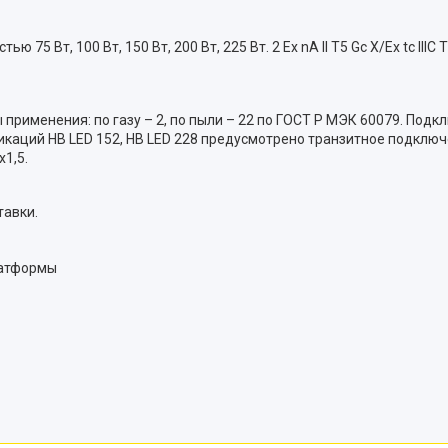
стью 75 Вт, 100 Вт, 150 Вт, 200 Вт, 225 Вт. 2 Ex nA II T5 Gc X/Ex tc I
 применения: по газу – 2, по пыли – 22 по ГОСТ Р МЭК 60079. По
икаций HB LED 152, HB LED 228 предусмотрено транзитное подклю
1,5.
тавки.
латформы