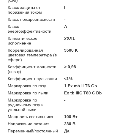
(CRI)
Класс защиты от
I
поражения током
Класс пожароопасности
-
Класс
A
энергоэффективности
Климатическое
УХЛ1
исполнение
Коррелированная
5500 K
цветовая температура (в
сфере)
Коэффициент мощности
> 0,98
(cos φ)
Коэффициент пульсации
<1%
Маркировка по газу
1 Ex mb II T6 Gb
Маркировка по пыли
Ex tb IIIC T80 C Db
Маркировка по
-
рудничному газу и
угольной пыли
Мощность светильника
100 Вт
Напряжение питания
230 В
Переменный/постоянный
Да