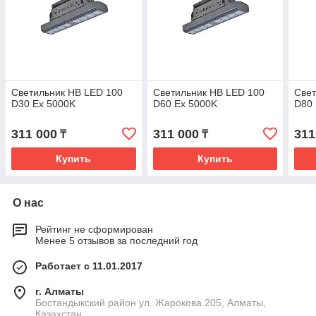
Светильник HB LED 100
Светильник HB LED 100
Свет
D30 Ex 5000K
D60 Ex 5000K
D80 
311 000
311 000
311
₸
₸
Купить
Купить
О нас
Рейтинг не сформирован
Менее 5 отзывов за последний год
Работает с 11.01.2017
г. Алматы
Бостандыкский район ул. Жарокова 205, Алматы,
Казахстан