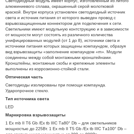
Светодиодный модуль имеет корпус, изготовленный из литого
алюминиевого сплава, окрашенный серой молотковой
краской. Внутри корпуса установлен светодиодный источник
света и источник питания от которого выведен провод с
взрывозащищенным коннектором для подключения к сети.
Светильники имеют модульную контструкцию и в зависимости
от мощности могут состоять из различного количества
унифицированных модулей (от 1 до 8), источники света и
источники питания которых защищены компаундом, образуя
вид взрывозащиты «заполнение компаундом «m». Модули
соединены между собой монтажными кронштейнами.
Кронштейны, монтажные скобы и крепежные элементы
выполнены из коррозионно-стойкой стали.
Оптическая часть
Светодиоды изолированы при помощи компаунда.
Ударопрочное стекло.
Тип источника света
LED
Маркировка взрывозащиты
1 Ex mb II T6 Gb /Ex tb IIIC Tа80° Db – для светильников
мощностью до 225Вт. 1 Ex mb II T5 Gb /Ex tb IIIC Tа100° Db –