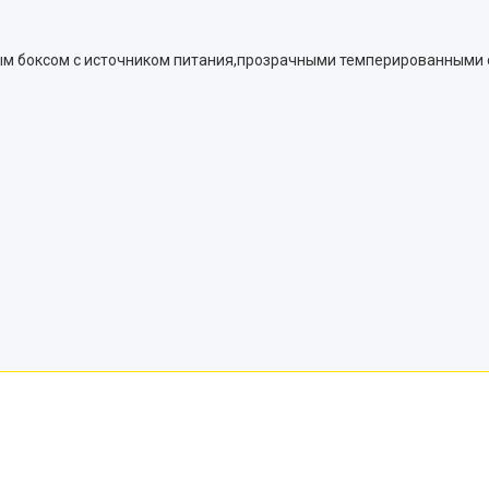
оым боксом с источником питания,прозрачными темперированными 