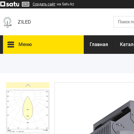
Создать сайт
на Satu.kz
ZILED
Меню
Главная
Катал
Каталог
GALAD
Световые Технологии
ФАРЛАЙТ
АСТЗ
NLCO
INNOLUX
О нас
Отзывы