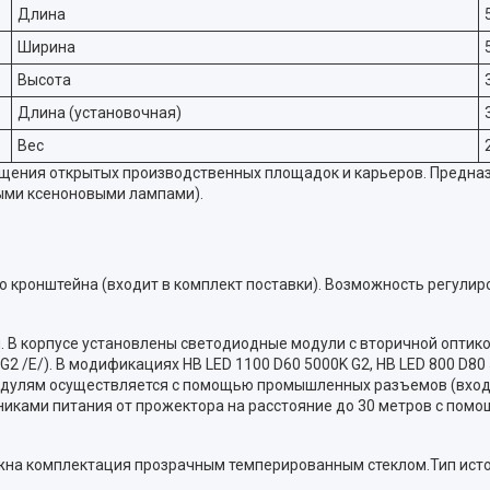
Длина
Ширина
Высота
Длина (установочная)
Вес
щения открытых производственных площадок и карьеров. Предна
выми ксеноновыми лампами).
кронштейна (входит в комплект поставки). Возможность регулиро
 В корпусе установлены светодиодные модули с вторичной оптико
G2 /E/). В модификациях HB LED 1100 D60 5000K G2, HB LED 800 D8
одулям осуществляется с помощью промышленных разъемов (входят
иками питания от прожектора на расстояние до 30 метров с помо
ожна комплектация прозрачным темперированным стеклом.Тип исто