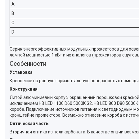
A
B
C
D
Серия энергоэффективных модульных прожекторов для осве
лампой мощностью 1 кВт и их аналогов (прожекторов с дуго
Особенности
Установка
Крепление на ровную горизонтальную поверхность с помощью 
Конструкция
Литой алюминиевый корпус, окрашенный порошковой краской.
исключением HB LED 1100 D60 5000K G2, HB LED 800 D80 5000K 
коробе. Подключение источников питания к светодиодным м
кронштейне прожектора. Возможно отнесение короба с источн
Оптическая часть
Вторичная оптика из поликарбоната. В качестве опции возм