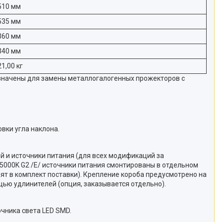
510 мм
535 мм
360 мм
340 мм
21,00 кг
значены для замены металлогалогенных прожекторов с
вки угла наклона.
й и источники питания (для всех модификаций за
0 5000K G2 /E/ источники питания смонтированы в отдельном
 в комплект поставки). Крепление короба предусмотрено на
щью удлинителей (опция, заказывается отдельно).
чника света LED SMD.