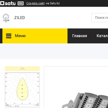
Создать сайт
на Satu.kz
ZILED
Меню
Главная
Катал
Каталог
GALAD
Световые Технологии
ФАРЛАЙТ
АСТЗ
NLCO
INNOLUX
О нас
Отзывы