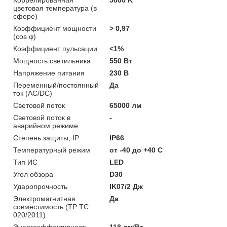
цветовая температура (в
сфере)
Коэффициент мощности
> 0,97
(cos φ)
Коэффициент пульсации
<1%
Мощность светильника
550 Вт
Напряжение питания
230 В
Переменный/постоянный
Да
ток (AC/DC)
Световой поток
65000 лм
Световой поток в
-
аварийном режиме
Степень защиты, IP
IP66
Температурный режим
от -40 до +40 C
Тип ИС
LED
Угол обзора
D30
Ударопрочность
IK07/2 Дж
Электромагнитная
Да
совместимость (ТР ТС
020/2011)
Энергоэффективность
118 лм/Вт