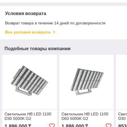
Условия возврата
Возврат товара в течение 14 дней по договоренности
Все условия возврата
Подобные товары компании
Светильник HB LED 1100
Светильник HB LED 1100
Свет
D30 5000K G2
D60 5000K G2
D30
1 886 000
1 886 000
853
₸
₸