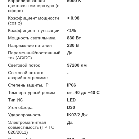
Коррелированная
5000 K
цветовая температура (в
сфере)
Коэффициент мощности
> 0,98
(cos φ)
Коэффициент пульсации
<1%
Мощность светильника
830 Вт
Напряжение питания
230 В
Переменный/постоянный
Да
ток (AC/DC)
Световой поток
97200 лм
Световой поток в
-
аварийном режиме
Степень защиты, IP
IP66
Температурный режим
от -40 до +40 C
Тип ИС
LED
Угол обзора
D30
Ударопрочность
IK07/2 Дж
Электромагнитная
Да
совместимость (ТР ТС
020/2011)