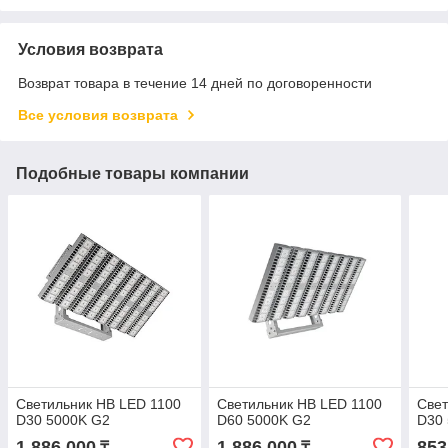
Условия возврата
Возврат товара в течение 14 дней по договоренности
Все условия возврата
Подобные товары компании
Светильник HB LED 1100
Светильник HB LED 1100
Свет
D30 5000K G2
D60 5000K G2
D30
1 886 000
1 886 000
853
₸
₸