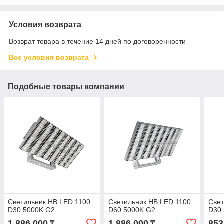
Условия возврата
Возврат товара в течение 14 дней по договоренности
Все условия возврата
Подобные товары компании
Светильник HB LED 1100
Светильник HB LED 1100
Свет
D30 5000K G2
D60 5000K G2
D30
1 886 000
1 886 000
853
₸
₸