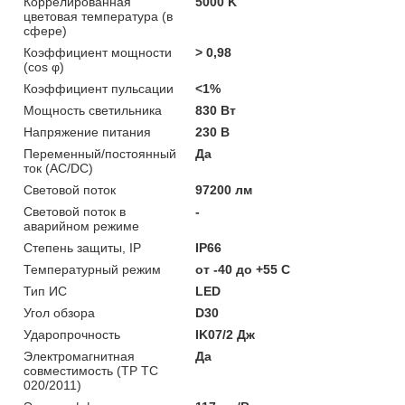
Коррелированная
5000 K
цветовая температура (в
сфере)
Коэффициент мощности
> 0,98
(cos φ)
Коэффициент пульсации
<1%
Мощность светильника
830 Вт
Напряжение питания
230 В
Переменный/постоянный
Да
ток (AC/DC)
Световой поток
97200 лм
Световой поток в
-
аварийном режиме
Степень защиты, IP
IP66
Температурный режим
от -40 до +55 C
Тип ИС
LED
Угол обзора
D30
Ударопрочность
IK07/2 Дж
Электромагнитная
Да
совместимость (ТР ТС
020/2011)