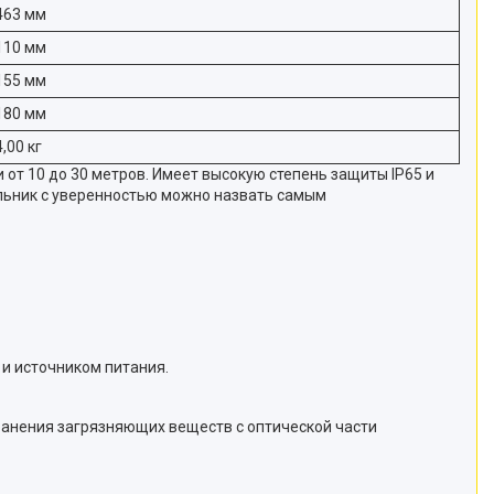
463 мм
110 мм
155 мм
180 мм
4,00 кг
т 10 до 30 метров. Имеет высокую степень защиты IP65 и
ильник с уверенностью можно назвать самым
и источником питания.
анения загрязняющих веществ с оптической части