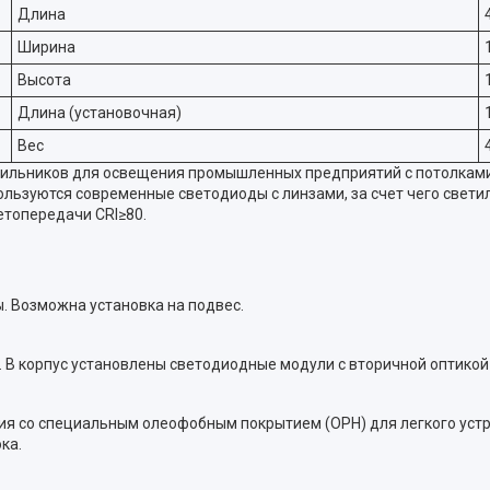
Длина
Ширина
Высота
Длина (установочная)
Вес
льников для освещения промышленных предприятий с потолками о
пользуются современные светодиоды с линзами, за счет чего свет
топередачи CRI≥80.
. Возможна установка на подвес.
 В корпус установлены светодиодные модули с вторичной оптикой 
я со специальным олеофобным покрытием (OPH) для легкого устр
ка.