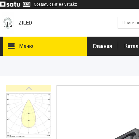
Создать сайт
на Satu.kz
ZILED
Меню
Главная
Катал
Каталог
GALAD
Световые Технологии
ФАРЛАЙТ
АСТЗ
NLCO
INNOLUX
О нас
Отзывы