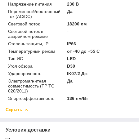
Напряжение питания
230 В
Переменный/постоянный
Да
ток (AC/DC)
Световой поток
18200 лм
Световой поток в
-
аварийном режиме
Степень защиты, IP
IP66
Температурный режим
от -40 до +55 C
Тип ИС
LED
Угол обзора
D30
Ударопрочность
IK07/2 Дж
Электромагнитная
Да
совместимость (ТР ТС
020/2011)
Энергоэффективность
136 лм/Вт
Скрыть
Условия доставки