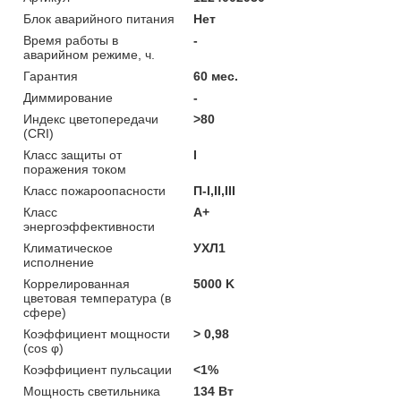
Блок аварийного питания
Нет
Время работы в
-
аварийном режиме, ч.
Гарантия
60 мес.
Диммирование
-
Индекс цветопередачи
>80
(CRI)
Класс защиты от
I
поражения током
Класс пожароопасности
П-I,II,ІІІ
Класс
A+
энергоэффективности
Климатическое
УХЛ1
исполнение
Коррелированная
5000 K
цветовая температура (в
сфере)
Коэффициент мощности
> 0,98
(cos φ)
Коэффициент пульсации
<1%
Мощность светильника
134 Вт