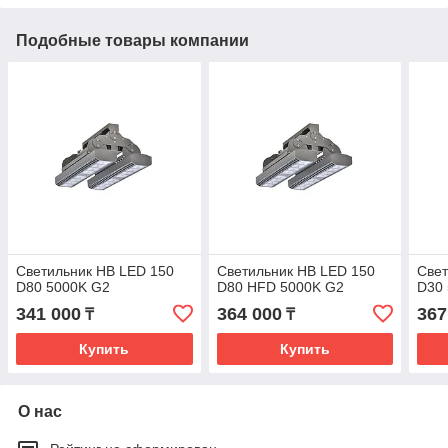
Подобные товары компании
Светильник HB LED 150
Светильник HB LED 150
Свет
D80 5000K G2
D80 HFD 5000K G2
D30
341 000
364 000
367
₸
₸
Купить
Купить
О нас