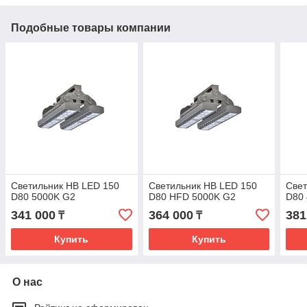
Подобные товары компании
Светильник HB LED 150
Светильник HB LED 150
Свет
D80 5000K G2
D80 HFD 5000K G2
D80
341 000
364 000
381
₸
₸
Купить
Купить
О нас