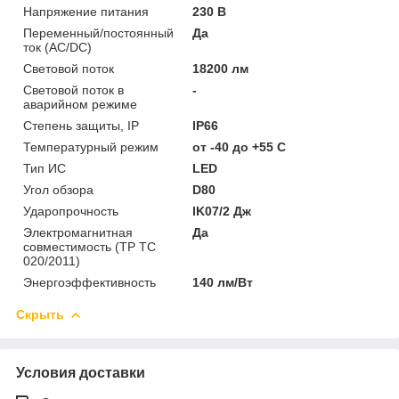
Напряжение питания
230 В
Переменный/постоянный
Да
ток (AC/DC)
Световой поток
18200 лм
Световой поток в
-
аварийном режиме
Степень защиты, IP
IP66
Температурный режим
от -40 до +55 C
Тип ИС
LED
Угол обзора
D80
Ударопрочность
IK07/2 Дж
Электромагнитная
Да
совместимость (ТР ТС
020/2011)
Энергоэффективность
140 лм/Вт
Скрыть
Условия доставки