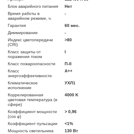
Блок аварийного питания
Нет
Время работы в
-
аварийном режиме, ч.
Гарантия
60 мес.
Диммирование
-
Индекс цветопередачи
>80
(CRI)
Класс защиты от
I
поражения током
Класс пожароопасности
П-ІІ
Класс
A++
энергоэффективности
Климатическое
УХЛ1
исполнение
Коррелированная
4000 K
цветовая температура (в
сфере)
Коэффициент мощности
> 0,96
(cos φ)
Коэффициент пульсации
<1%
Мощность светильника
130 Вт