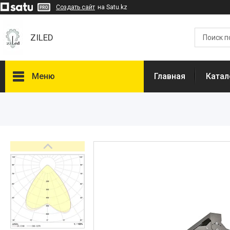
Создать сайт
на Satu.kz
ZILED
Меню
Главная
Катал
Каталог
GALAD
Световые Технологии
ФАРЛАЙТ
АСТЗ
NLCO
INNOLUX
О нас
Отзывы