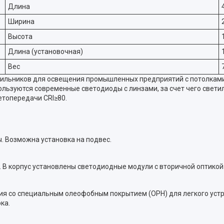
Длина
Ширина
Высота
Длина (установочная)
Вес
льников для освещения промышленных предприятий с потолками о
пользуются современные светодиоды с линзами, за счет чего свет
топередачи CRI≥80.
. Возможна установка на подвес.
 В корпус установлены светодиодные модули с вторичной оптикой 
я со специальным олеофобным покрытием (OPH) для легкого устр
ка.