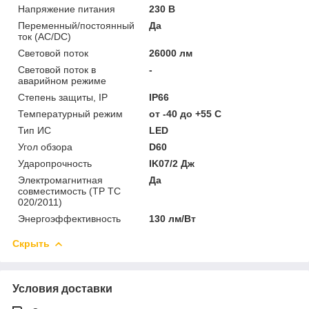
Напряжение питания
230 В
Переменный/постоянный
Да
ток (AC/DC)
Световой поток
26000 лм
Световой поток в
-
аварийном режиме
Степень защиты, IP
IP66
Температурный режим
от -40 до +55 C
Тип ИС
LED
Угол обзора
D60
Ударопрочность
IK07/2 Дж
Электромагнитная
Да
совместимость (ТР ТС
020/2011)
Энергоэффективность
130 лм/Вт
Скрыть
Условия доставки