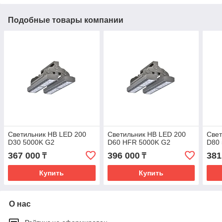
Подобные товары компании
Светильник HB LED 200
Светильник HB LED 200
Свет
D30 5000K G2
D60 HFR 5000K G2
D80
367 000
396 000
381
₸
₸
Купить
Купить
О нас