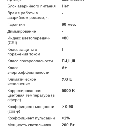
Блок аварийного питания
Нет
Время работы в
-
аварийном режиме, ч.
Гарантия
60 мес.
Диммирование
-
Индекс цветопередачи
>80
(CRI)
Класс защиты от
I
поражения током
Класс пожароопасности
П-I,II,ІІІ
Класс
A+
энергоэффективности
Климатическое
УХЛ1
исполнение
Коррелированная
5000 K
цветовая температура (в
сфере)
Коэффициент мощности
> 0,96
(cos φ)
Коэффициент пульсации
<1%
Мощность светильника
200 Вт