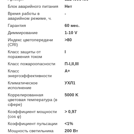
Блок аварийного питания
Нет
Время работы в
-
аварийном режиме, ч.
Гарантия
60 мес.
Диммирование
1-10 V
Индекс цветопередачи
>80
(CRI)
Класс защиты от
I
поражения током
Класс пожароопасности
П-I,II,ІІІ
Класс
A+
энергоэффективности
Климатическое
УХЛ1
исполнение
Коррелированная
5000 K
цветовая температура (в
сфере)
Коэффициент мощности
> 0,97
(cos φ)
Коэффициент пульсации
<1%
Мощность светильника
200 Вт