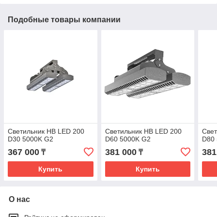
Подобные товары компании
Светильник HB LED 200
Светильник HB LED 200
Свет
D30 5000K G2
D60 5000K G2
D80
367 000
381 000
381
₸
₸
Купить
Купить
О нас