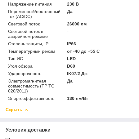
Напряжение питания
230 В
Переменный/постоянный
Да
ток (AC/DC)
Световой поток
26000 лм
Световой поток в
-
аварийном режиме
Степень защиты, IP
IP66
Температурный режим
от -40 до +55 C
Тип ИС
LED
Угол обзора
D60
Ударопрочность
IK07/2 Дж
Электромагнитная
Да
совместимость (ТР ТС
020/2011)
Энергоэффективность
130 лм/Вт
Скрыть
Условия доставки