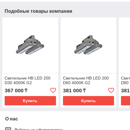
Подобные товары компании
Светильник HB LED 200
Светильник HB LED 200
Свет
D30 4000K G2
D60 4000K G2
D80
367 000
381 000
381
₸
₸
Купить
Купить
О нас
Рейтинг не сформирован