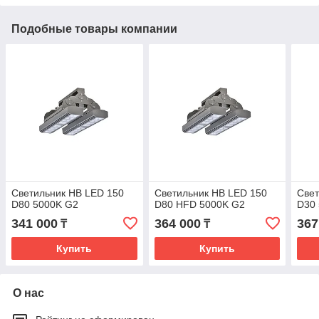
Подобные товары компании
Светильник HB LED 150
Светильник HB LED 150
Свет
D80 5000K G2
D80 HFD 5000K G2
D30
341 000
364 000
367
₸
₸
Купить
Купить
О нас