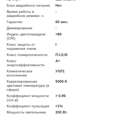
Блок аварийного питания
Нет
Время работы в
-
аварийном режиме, ч.
Гарантия
60 мес.
Диммирование
-
Индекс цветопередачи
>80
(CRI)
Класс защиты от
I
поражения током
Класс пожароопасности
П-I,II,ІІІ
Класс
A+
энергоэффективности
Климатическое
УХЛ1
исполнение
Коррелированная
5000 K
цветовая температура (в
сфере)
Коэффициент мощности
> 0,96
(cos φ)
Коэффициент пульсации
<1%
Мощность светильника
200 Вт