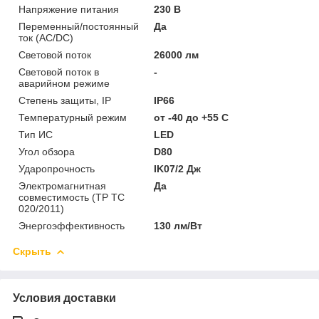
Напряжение питания
230 В
Переменный/постоянный
Да
ток (AC/DC)
Световой поток
26000 лм
Световой поток в
-
аварийном режиме
Степень защиты, IP
IP66
Температурный режим
от -40 до +55 C
Тип ИС
LED
Угол обзора
D80
Ударопрочность
IK07/2 Дж
Электромагнитная
Да
совместимость (ТР ТС
020/2011)
Энергоэффективность
130 лм/Вт
Скрыть
Условия доставки