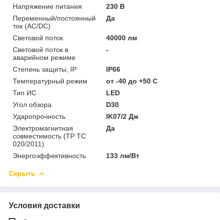
Напряжение питания
230 В
Переменный/постоянный
Да
ток (AC/DC)
Световой поток
40000 лм
Световой поток в
-
аварийном режиме
Степень защиты, IP
IP66
Температурный режим
от -40 до +50 C
Тип ИС
LED
Угол обзора
D30
Ударопрочность
IK07/2 Дж
Электромагнитная
Да
совместимость (ТР ТС
020/2011)
Энергоэффективность
133 лм/Вт
Скрыть
Условия доставки