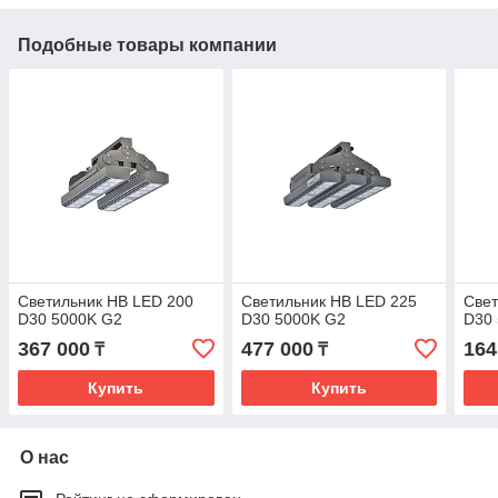
Подобные товары компании
Светильник HB LED 200
Светильник HB LED 225
Свет
D30 5000K G2
D30 5000K G2
D30
367 000
477 000
164
₸
₸
Купить
Купить
О нас