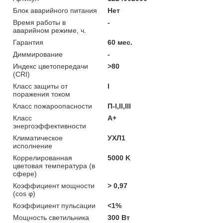
Блок аварийного питания
Нет
Время работы в
-
аварийном режиме, ч.
Гарантия
60 мес.
Диммирование
-
Индекс цветопередачи
>80
(CRI)
Класс защиты от
I
поражения током
Класс пожароопасности
П-I,II,ІІІ
Класс
A+
энергоэффективности
Климатическое
УХЛ1
исполнение
Коррелированная
5000 K
цветовая температура (в
сфере)
Коэффициент мощности
> 0,97
(cos φ)
Коэффициент пульсации
<1%
Мощность светильника
300 Вт