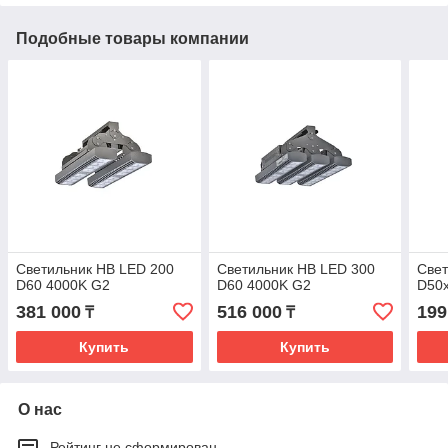
Подобные товары компании
Светильник HB LED 200
Светильник HB LED 300
Свет
D60 4000K G2
D60 4000K G2
D50
381 000
516 000
199
₸
₸
Купить
Купить
О нас
Рейтинг не сформирован