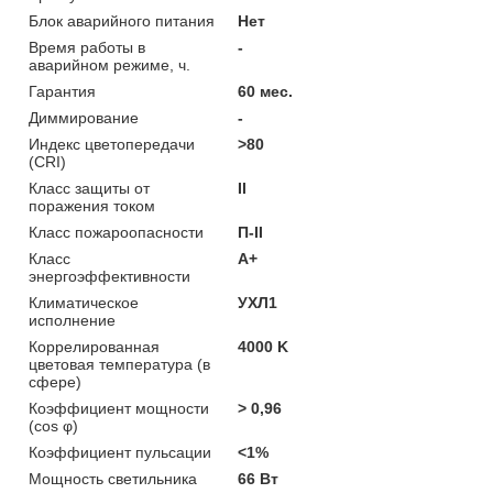
Блок аварийного питания
Нет
Время работы в
-
аварийном режиме, ч.
Гарантия
60 мес.
Диммирование
-
Индекс цветопередачи
>80
(CRI)
Класс защиты от
II
поражения током
Класс пожароопасности
П-ІІ
Класс
A+
энергоэффективности
Климатическое
УХЛ1
исполнение
Коррелированная
4000 K
цветовая температура (в
сфере)
Коэффициент мощности
> 0,96
(cos φ)
Коэффициент пульсации
<1%
Мощность светильника
66 Вт