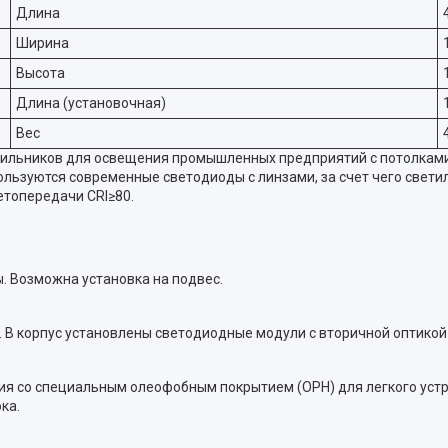
Длина
Ширина
Высота
Длина (установочная)
Вес
льников для освещения промышленных предприятий с потолками о
пользуются современные светодиоды с линзами, за счет чего свет
топередачи CRI≥80.
. Возможна установка на подвес.
 В корпус установлены светодиодные модули с вторичной оптикой 
я со специальным олеофобным покрытием (OPH) для легкого устр
ка.