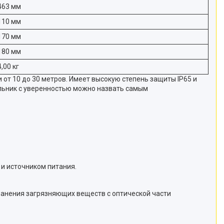
463 мм
110 мм
170 мм
180 мм
4,00 кг
т 10 до 30 метров. Имеет высокую степень защиты IP65 и
ильник с уверенностью можно назвать самым
и источником питания.
анения загрязняющих веществ с оптической части