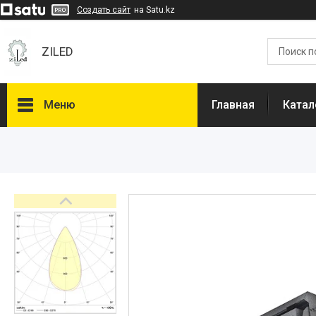
Создать сайт
на Satu.kz
ZILED
Меню
Главная
Катал
Каталог
GALAD
Световые Технологии
ФАРЛАЙТ
АСТЗ
NLCO
INNOLUX
О нас
Отзывы